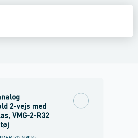
aer
stilladser & hegn
Fugtigheds målere
Nivellerings- & måleinstrumenter
Magnetiske detektorer
Lækagesøgere
Svejsning
Luft
Øvr
analog
ld 2-vejs med
las, VMG-2-R32
tøj