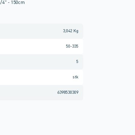
1/4" - 150cm
3,042 Kg
50-335
5
stk
6398530309