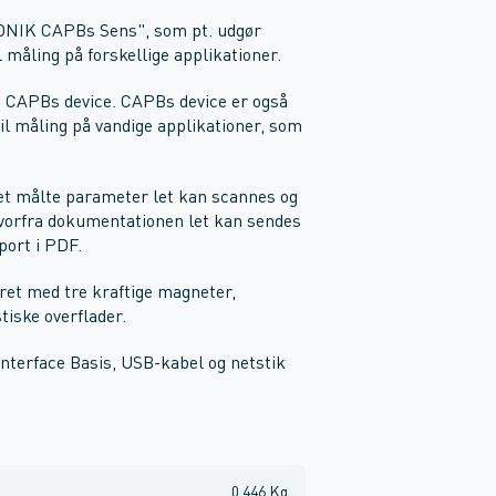
ONIK CAPBs Sens", som pt. udgør
l måling på forskellige applikationer.
 i CAPBs device. CAPBs device er også
il måling på vandige applikationer, som
et målte parameter let kan scannes og
hvorfra dokumentationen let kan sendes
port i PDF.
et med tre kraftige magneter,
iske overflader.
terface Basis, USB-kabel og netstik
0,446 Kg