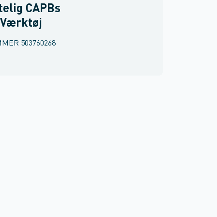
telig CAPBs
 Værktøj
MMER
503760268