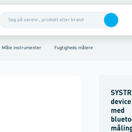
mometre
Bor & mejsler
Glykoltest
Klinger & skiver
Gasdetektorer
Elartikler
Rør- & Vægsøgere
Lygter & lamper
Termokamer
Stiger, 
Måle instrumenter
Fugtigheds målere
SYSTR
device
med
blueto
målin