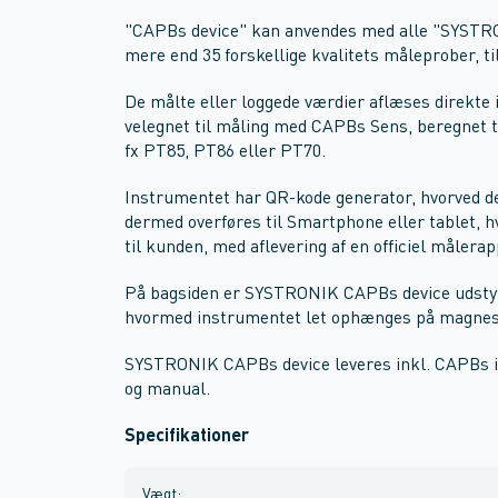
"CAPBs device" kan anvendes med alle "SYSTR
mere end 35 forskellige kvalitets måleprober, ti
De målte eller loggede værdier aflæses direkte
velegnet til måling med CAPBs Sens, beregnet t
fx PT85, PT86 eller PT70.
Instrumentet har QR-kode generator, hvorved d
dermed overføres til Smartphone eller tablet, 
til kunden, med aflevering af en officiel målerap
På bagsiden er SYSTRONIK CAPBs device udstyr
hvormed instrumentet let ophænges på magnest
SYSTRONIK CAPBs device leveres inkl. CAPBs in
og manual.
Specifikationer
Vægt
: