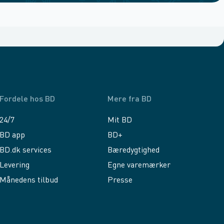
Fordele hos BD
Mere fra BD
24/7
Mit BD
BD app
BD+
BD.dk services
Bæredygtighed
Levering
Egne varemærker
Månedens tilbud
Presse