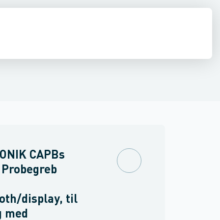
aer
stilladser & hegn
Fugtigheds målere
Nivellerings- & måleinstrumenter
Magnetiske detektorer
Lækagesøgere
Svejsning
Luft
Øvr
ONIK CAPBs
 Probegreb
oth/display, til
g med