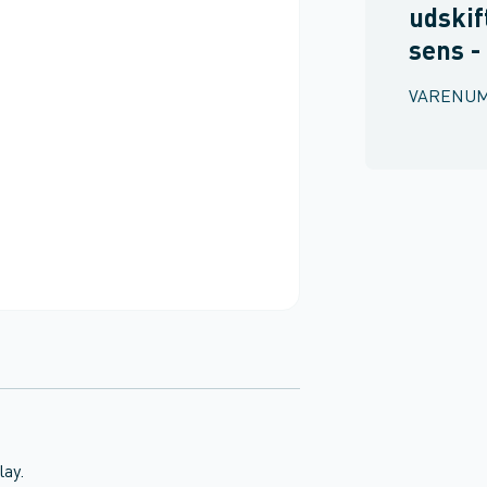
udskif
sens -
VARENU
ay.