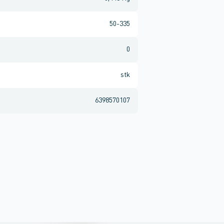
50-335
0
stk
6398570107