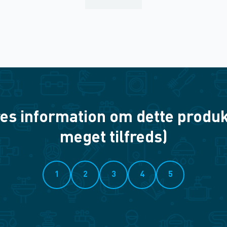
es information om dette produkt? 
meget tilfreds)
1
2
3
4
5