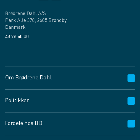
Brødrene Dahl A/S
Park Allé 370, 2605 Brøndby
Danmark
48 78 40 00
Facebook
LinkedIn
Om Brødrene Dahl
Kundeservice
Politikker
Vagttelefon 30 10 89 89
Spørgsmål og svar
Salgs- og leveringsbetingelser
Fordele hos BD
Job og karriere
Privatlivspolitik
Fødevarekontrolrapport
Cookies
24/7