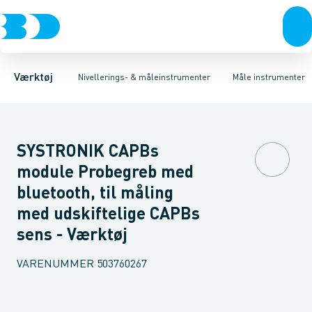
Akku- & elværktøj
Nivellerings udstyr
Afstandsmålere
Spændingstestere
Håndværktøj
Måle instrumenter
Rørværktøj
Isolations testere
Bits & toppe
Termome
Bor &
Værktøj
Nivellerings- & måleinstrumenter
Måle instrumenter
SYSTRONIK CAPBs
module Probegreb med
bluetooth, til måling
med udskiftelige CAPBs
sens - Værktøj
VARENUMMER
503760267