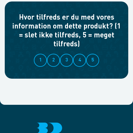
Hvor tilfreds er du med vores
information om dette produkt? (1
= slet ikke tilfreds, 5 = meget
tilfreds)
1
2
3
4
5