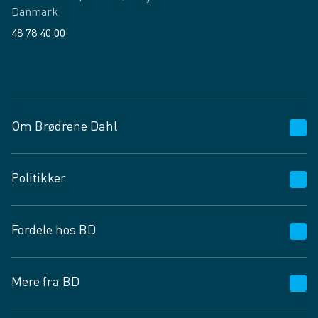
Danmark
48 78 40 00
Facebook
LinkedIn
Om Brødrene Dahl
Kundeservice
Politikker
Vagttelefon 30 10 89 89
Spørgsmål og svar
Salgs- og leveringsbetingelser
Fordele hos BD
Job og karriere
Privatlivspolitik
Fødevarekontrolrapport
Cookies
24/7
Mere fra BD
Vilkår og betingelser
BD app
BD.dk services
Mit BD