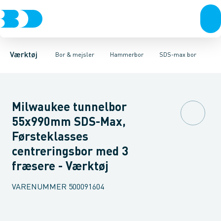
Akku- & elværktøj
Murbor
SDS-max bor
Hammerbor
SDS-plus bor
Håndværktøj
Metalbor
Sæt
Hulbor
Rørværktøj
Diamantbor
Bits & toppe
Træbor
Bor &
Spec
Værktøj
Bor & mejsler
Hammerbor
SDS-max bor
Milwaukee tunnelbor
55x990mm SDS-Max,
Førsteklasses
centreringsbor med 3
fræsere - Værktøj
VARENUMMER
500091604