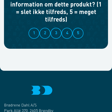
information om dette produkt? (1
= slet ikke tilfreds, 5 = meget
tilfreds)
1
2
3
4
5
Brødrene Dahl A/S
Park Allé 370, 2605 Brøndby