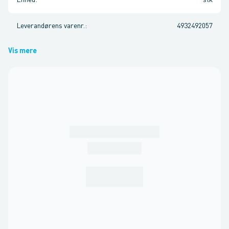
Enhed
:
stk
Leverandørens varenr.
:
4932492057
Vis mere