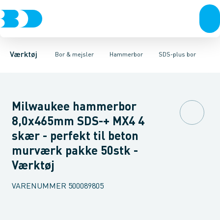
Akku- & elværktøj
Murbor
SDS-max bor
Hammerbor
SDS-plus bor
Håndværktøj
Metalbor
Sæt
Hulbor
Rørværktøj
Diamantbor
Bits & toppe
Træbor
Bor &
Spec
Værktøj
Bor & mejsler
Hammerbor
SDS-plus bor
Milwaukee hammerbor
8,0x465mm SDS-+ MX4 4
skær - perfekt til beton
murværk pakke 50stk -
Værktøj
VARENUMMER
500089805