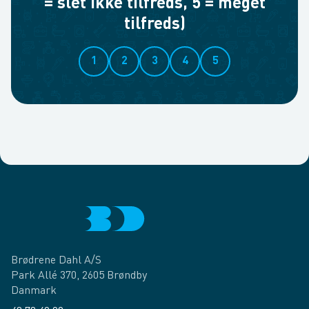
= slet ikke tilfreds, 5 = meget
tilfreds)
1
2
3
4
5
Brødrene Dahl A/S
Park Allé 370, 2605 Brøndby
Danmark