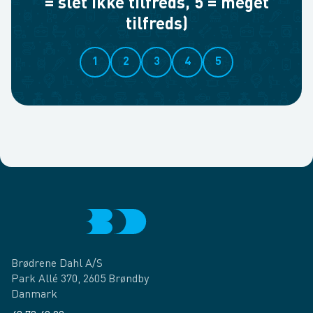
= slet ikke tilfreds, 5 = meget
tilfreds)
1
2
3
4
5
Brødrene Dahl A/S
Park Allé 370, 2605 Brøndby
Danmark