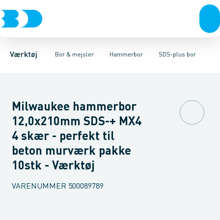
Akku- & elværktøj
Murbor
SDS-max bor
Hammerbor
SDS-plus bor
Håndværktøj
Metalbor
Sæt
Hulbor
Rørværktøj
Diamantbor
Bits & toppe
Træbor
Bor &
Spec
Værktøj
Bor & mejsler
Hammerbor
SDS-plus bor
Milwaukee hammerbor
12,0x210mm SDS-+ MX4
4 skær - perfekt til
beton murværk pakke
10stk - Værktøj
VARENUMMER
500089789