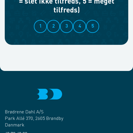
= slet ikke tilfreds, 5 = meget
tilfreds)
1
2
3
4
5
Brødrene Dahl A/S
Park Allé 370, 2605 Brøndby
Danmark