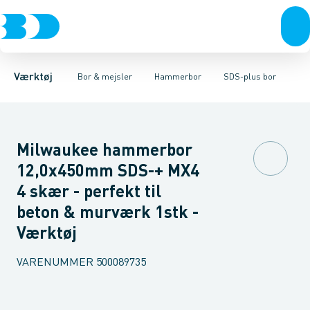
Akku- & elværktøj
Murbor
SDS-max bor
Hammerbor
SDS-plus bor
Håndværktøj
Metalbor
Sæt
Hulbor
Rørværktøj
Diamantbor
Bits & toppe
Træbor
Bor &
Spec
Værktøj
Bor & mejsler
Hammerbor
SDS-plus bor
Milwaukee hammerbor
12,0x450mm SDS-+ MX4
4 skær - perfekt til
beton & murværk 1stk -
Værktøj
VARENUMMER
500089735