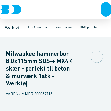
Akku- & elværktøj
Murbor
SDS-max bor
Hammerbor
SDS-plus bor
Håndværktøj
Metalbor
Sæt
Hulbor
Rørværktøj
Diamantbor
Bits & toppe
Træbor
Bor &
Spec
Værktøj
Bor & mejsler
Hammerbor
SDS-plus bor
Milwaukee hammerbor
8,0x115mm SDS-+ MX4 4
skær - perfekt til beton
& murværk 1stk -
Værktøj
VARENUMMER
500089716