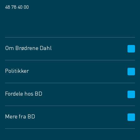
48 78 40 00
Facebook
LinkedIn
Om Brødrene Dahl
Kundeservice
Politikker
Vagttelefon 30 10 89 89
Spørgsmål og svar
Salgs- og leveringsbetingelser
Fordele hos BD
Job og karriere
Privatlivspolitik
Fødevarekontrolrapport
Cookies
24/7
Mere fra BD
Vilkår og betingelser
BD app
BD.dk services
Mit BD