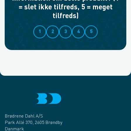
= slet ikke tilfreds, 5 = meget
tilfreds)
1
2
3
4
5
Brødrene Dahl A/S
Park Allé 370, 2605 Brøndby
Danmark