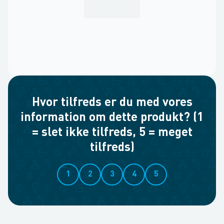
Hvor tilfreds er du med vores
information om dette produkt? (1
= slet ikke tilfreds, 5 = meget
tilfreds)
1
2
3
4
5