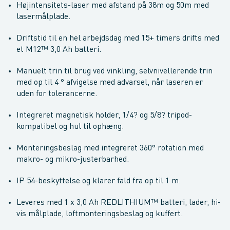
Højintensitets-laser med afstand på 38m og 50m med
lasermålplade.
Driftstid til en hel arbejdsdag med 15+ timers drifts med
et M12™ 3,0 Ah batteri.
Manuelt trin til brug ved vinkling, selvnivellerende trin
med op til 4 ° afvigelse med advarsel, når laseren er
uden for tolerancerne.
Integreret magnetisk holder, 1/4? og 5/8? tripod-
kompatibel og hul til ophæng.
Monteringsbeslag med integreret 360° rotation med
makro- og mikro-justerbarhed.
IP 54-beskyttelse og klarer fald fra op til 1 m.
Leveres med 1 x 3,0 Ah REDLITHIUM™ batteri, lader, hi-
vis målplade, loftmonteringsbeslag og kuffert.