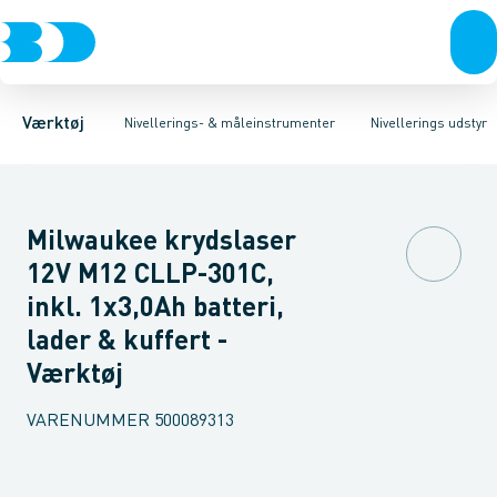
Akku- & elværktøj
Nivellerings udstyr
Linie- & Krydslaser
Håndværktøj
Måle instrumenter
Roterende laser
Rørværktøj
Treben
Bits & toppe
Landmåler stokke
Bor &
Værktøj
Nivellerings- & måleinstrumenter
Nivellerings udstyr
Milwaukee krydslaser
12V M12 CLLP-301C,
inkl. 1x3,0Ah batteri,
lader & kuffert -
Værktøj
VARENUMMER
500089313