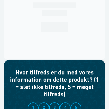
Hvor tilfreds er du med vores
information om dette produkt? (1
= slet ikke tilfreds, 5 = meget
tilfreds)
1
2
3
4
5