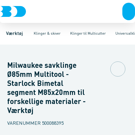
Akku- & elværktøj
Bajonetsavklinger
Klinger til træ
Klinger til metal
Stiksavsklinger
Håndværktøj
Klinger til fliser & fuger
Rørværktøj
Skæreskiver
Bits & toppe
Diamantklinge
Univer
Bor &
Værktøj
Klinger & skiver
Klinger til Multicutter
Universalkl
Milwaukee savklinge
Ø85mm Multitool -
Starlock Bimetal
segment M85x20mm til
forskellige materialer -
Værktøj
VARENUMMER
500088395