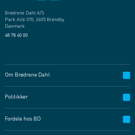
Brødrene Dahl A/S
Park Allé 370, 2605 Brøndby
Danmark
48 78 40 00
Facebook
LinkedIn
Om Brødrene Dahl
Kundeservice
Politikker
Vagttelefon 30 10 89 89
Spørgsmål og svar
Salgs- og leveringsbetingelser
Fordele hos BD
Job og karriere
Privatlivspolitik
Fødevarekontrolrapport
Cookies
24/7