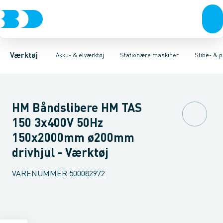
Akku- & elværktøj
Akku-værktøj
Magnet boremaskiner
Elværktøj
Håndværktøj
Søjleboremaskiner
Diamantværktøj
Rørværktøj
Affugtere & varmebl
Boremaskiner
Bits & toppe
Bor &
Bånd
Værktøj
Akku- & elværktøj
Stationære maskiner
Slibe- & 
HM Båndslibere HM TAS
150 3x400V 50Hz
150x2000mm ø200mm
drivhjul - Værktøj
VARENUMMER
500082972