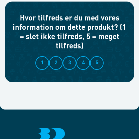
Hvor tilfreds er du med vores
information om dette produkt? (1
= slet ikke tilfreds, 5 = meget
tilfreds)
1
2
3
4
5