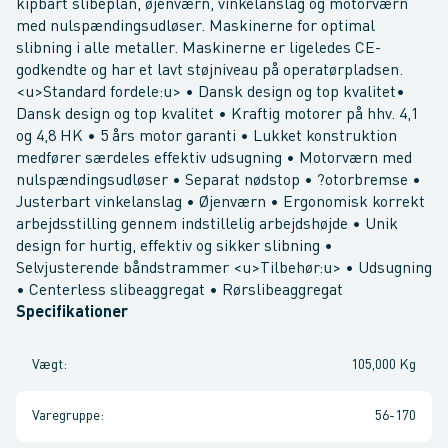
kipbart slibeplan, øjenværn, vinkelanslag og motorværn
med nulspændingsudløser. Maskinerne for optimal
slibning i alle metaller. Maskinerne er ligeledes CE-
godkendte og har et lavt støjniveau på operatørpladsen.
<u>Standard fordele:u> • Dansk design og top kvalitet•
Dansk design og top kvalitet • Kraftig motorer på hhv. 4,1
og 4,8 HK • 5 års motor garanti • Lukket konstruktion
medfører særdeles effektiv udsugning • Motorværn med
nulspændingsudløser • Separat nødstop • ?otorbremse •
Justerbart vinkelanslag • Øjenværn • Ergonomisk korrekt
arbejdsstilling gennem indstillelig arbejdshøjde • Unik
design for hurtig, effektiv og sikker slibning •
Selvjusterende båndstrammer <u>Tilbehør:u> • Udsugning
• Centerless slibeaggregat • Rørslibeaggregat
Specifikationer
Vægt
:
105,000 Kg
Varegruppe
:
56-170