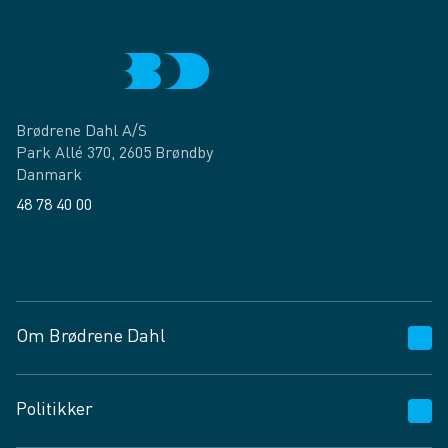
Brødrene Dahl A/S
Park Allé 370, 2605 Brøndby
Danmark
48 78 40 00
Facebook
LinkedIn
Om Brødrene Dahl
Kundeservice
Politikker
Vagttelefon 30 10 89 89