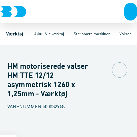
Akku- & elværktøj
Akku-værktøj
Magnet boremaskiner
Elværktøj
Håndværktøj
Søjleboremaskiner
Diamantværktøj
Rørværktøj
Affugtere & varmebl
Boremaskiner
Bits & toppe
Bor &
Bånd
Værktøj
Akku- & elværktøj
Stationære maskiner
Valser
HM motoriserede valser
HM TTE 12/12
asymmetrisk 1260 x
1,25mm - Værktøj
VARENUMMER
500082958