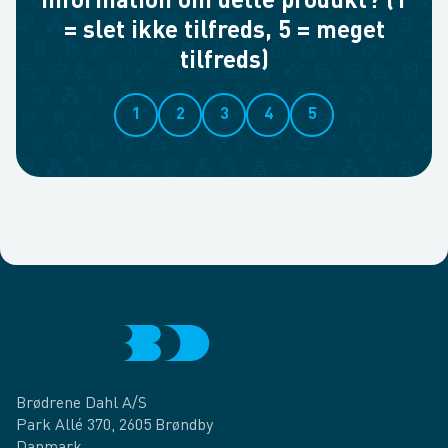
information om dette produkt? (1
= slet ikke tilfreds, 5 = meget
tilfreds)
1
2
3
4
5
Brødrene Dahl A/S
Park Allé 370, 2605 Brøndby