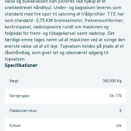
valse og bukkevalsen kan justeres ved hjælp af et
snekkedrevet håndhjul. Under- og bagvalsen leveres som
standard med fire spor til valsning af trådprofiler. TTE har
som standard : 0,75 KW bremsemotor, frekvensomformer,
kontrolpanel, nødstopswire rundt om maskinen og
fodpedal for frem- og tilbagekørsel samt nødstop. Det
færdige emne tages nemt ud af maskinen ved at svinge den
øverste valse ud af sit leje. Topvalsen holdes på plads af et
låsehåndtag, som giver let og ubesværet adgang til
topvalsen.
Specifikationer
Vægt
:
365,000 Kg
Varegruppe
:
56-170
Pakkestørrelse
:
0
Enhed
:
stk