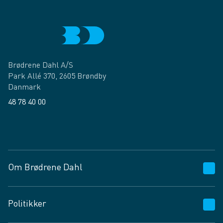
Brødrene Dahl A/S
Park Allé 370, 2605 Brøndby
Danmark
48 78 40 00
Facebook
LinkedIn
Om Brødrene Dahl
Kundeservice
Politikker
Vagttelefon 30 10 89 89