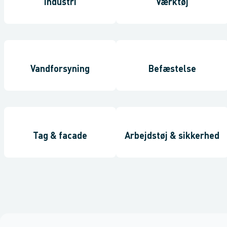
Industri
Værktøj
Vandforsyning
Befæstelse
Tag & facade
Arbejdstøj & sikkerhed