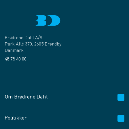
Brødrene Dahl A/S
Park Allé 370, 2605 Brøndby
Danmark
48 78 40 00
Facebook
LinkedIn
Om Brødrene Dahl
Kundeservice
Politikker
Vagttelefon 30 10 89 89