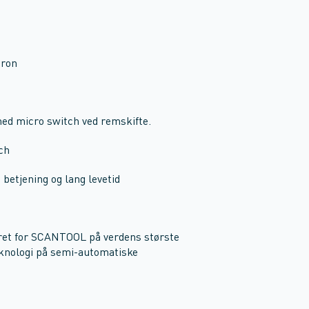
tron
ed micro switch ved remskifte.
ch
betjening og lang levetid
ret for SCANTOOL på verdens største
knologi på semi-automatiske