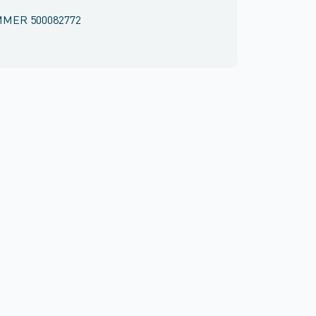
MMER
500082772