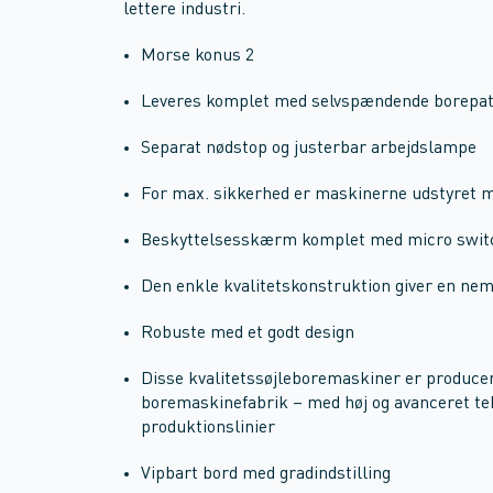
lettere industri.
Morse konus 2
Leveres komplet med selvspændende borepa
Separat nødstop og justerbar arbejdslampe
For max. sikkerhed er maskinerne udstyret m
Beskyttelsesskærm komplet med micro swit
Den enkle kvalitetskonstruktion giver en nem 
Robuste med et godt design
Disse kvalitetssøjleboremaskiner er produce
boremaskinefabrik – med høj og avanceret te
produktionslinier
Vipbart bord med gradindstilling