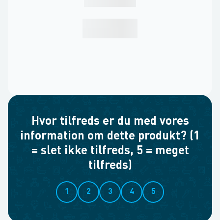
Hvor tilfreds er du med vores
information om dette produkt? (1
= slet ikke tilfreds, 5 = meget
tilfreds)
1
2
3
4
5