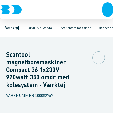
Akku- & elværktøj
Akku-værktøj
Magnet boremaskiner
Elværktøj
Håndværktøj
Søjleboremaskiner
Diamantværktøj
Rørværktøj
Affugtere & varmebl
Boremaskiner
Bits & toppe
Bor &
Bånd
Værktøj
Akku- & elværktøj
Stationære maskiner
Magnet b
Scantool
magnetboremaskiner
Compact 36 1x230V
920watt 350 omdr med
kølesystem - Værktøj
VARENUMMER
500082767