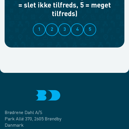
= slet ikke tilfreds, 5 = meget
tilfreds)
1
2
3
4
5
Brødrene Dahl A/S
Park Allé 370, 2605 Brøndby
Danmark