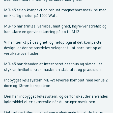
MB-45 er en kompakt og robust magnetboremaskine med
en kraftig motor på 1400 Watt.
MB-45 har trinløs, variabel hastighed, højre-venstreløb og
kan klare en genvindskæring på op til M12.
Vi har tænkt på designet, og netop pga af det kompakte
design, er denne særdeles velegnet til at bore tæt op af
vertikale overflader.
MB-45 har desuden et intergreret gearhus og slæde i ét
stykke, hvilket sikrer maskinen stabilitet og præcision.
Indbygget kølesystem MB-45 leveres komplet med konus 2
dorn og 13mm borepatron.
Den har indbygget kølesystem, og derfor skal der anvendes
kølemiddel eller skæreolie når du bruger maskinen.
Det rigtige kølemiddel vil være afgørende for at du har en