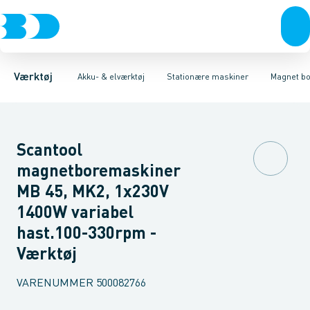
Akku- & elværktøj
Akku-værktøj
Magnet boremaskiner
Elværktøj
Håndværktøj
Søjleboremaskiner
Diamantværktøj
Rørværktøj
Affugtere & varmebl
Boremaskiner
Bits & toppe
Bor &
Bånd
Værktøj
Akku- & elværktøj
Stationære maskiner
Magnet b
Scantool
magnetboremaskiner
MB 45, MK2, 1x230V
1400W variabel
hast.100-330rpm -
Værktøj
VARENUMMER
500082766