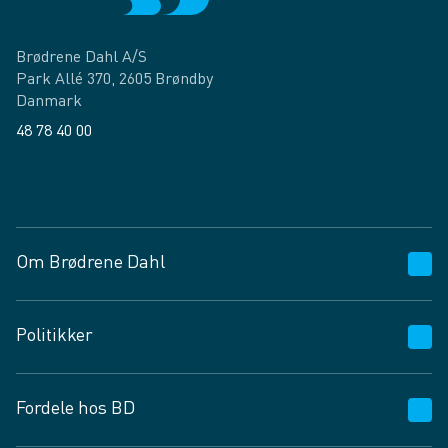
Brødrene Dahl A/S
Park Allé 370, 2605 Brøndby
Danmark
48 78 40 00
Facebook
LinkedIn
Om Brødrene Dahl
Kundeservice
Politikker
Vagttelefon 30 10 89 89
Spørgsmål og svar
Salgs- og leveringsbetingelser
Fordele hos BD
Job og karriere
Privatlivspolitik
Fødevarekontrolrapport