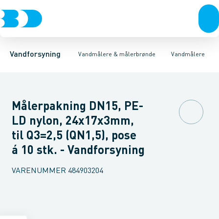
Rør & fittings
Målerbrønde
Bi vandmålere
Vandmålere
Koblinger & anboringer
Vingehjulsmålere
Ringstempelmålere
Muffer, klemmer & flan
Flangeva
Vandforsyning
Vandmålere & målerbrønde
Vandmålere
Målerpakning DN15, PE-
LD nylon, 24x17x3mm,
til Q3=2,5 (QN1,5), pose
á 10 stk. - Vandforsyning
VARENUMMER
484903204