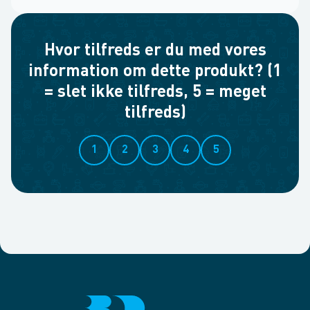
Hvor tilfreds er du med vores
information om dette produkt? (1
= slet ikke tilfreds, 5 = meget
tilfreds)
1
2
3
4
5