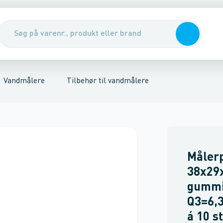
 flanger
ngevandmålere
Ventiler & pumper
Flowmålere
Fjernvarmemålere
Vandmålere & målerbrønde
Fjernaflæsning
Van
Vandmålere
Tilbehør til vandmålere
Måler
38x2
gummi,
Q3=6,3
á 10 st