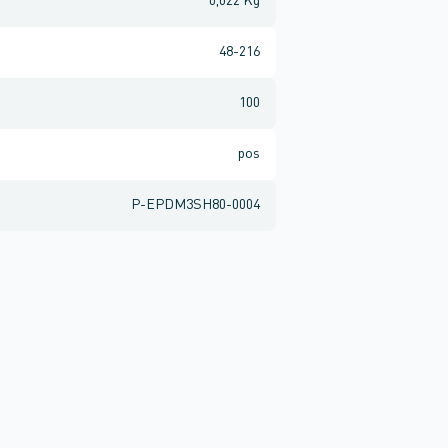
0,022 Kg
48-216
100
pos
P-EPDM3SH80-0004