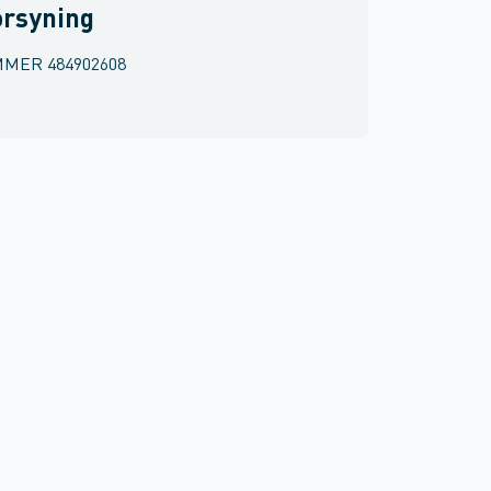
orsyning
MMER
484902608