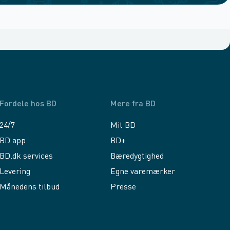
Fordele hos BD
Mere fra BD
24/7
Mit BD
BD app
BD+
BD.dk services
Bæredygtighed
Levering
Egne varemærker
Månedens tilbud
Presse