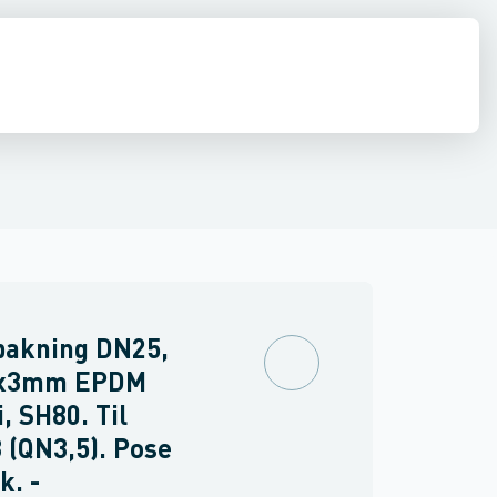
dmålerforskruninger
Tilbehør til vandmålere
Software
pakning DN25,
9x3mm EPDM
 SH80. Til
 (QN3,5). Pose
k. -