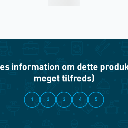
es information om dette produkt? 
meget tilfreds)
1
2
3
4
5