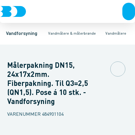
Rør & fittings
Målerbrønde
Bi vandmålere
Vandmålere
Koblinger & anboringer
Vingehjulsmålere
Ringstempelmålere
Muffer, klemmer & flan
Flangeva
Vandforsyning
Vandmålere & målerbrønde
Vandmålere
Målerpakning DN15,
24x17x2mm.
Fiberpakning. Til Q3=2,5
(QN1,5). Pose á 10 stk. -
Vandforsyning
VARENUMMER
484901104