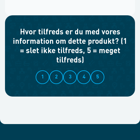
Hvor tilfreds er du med vores
information om dette produkt? (1
= slet ikke tilfreds, 5 = meget
tilfreds)
1
2
3
4
5