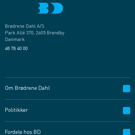
Brødrene Dahl A/S
Park Allé 370, 2605 Brøndby
Danmark
48 78 40 00
Facebook
LinkedIn
Om Brødrene Dahl
Kundeservice
Politikker
Vagttelefon 30 10 89 89
Spørgsmål og svar
Salgs- og leveringsbetingelser
Fordele hos BD
Job og karriere