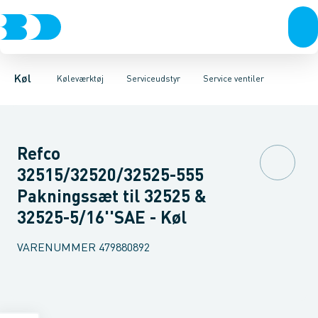
Kompressorer
Måleinstrumenter
Læksøgning
Magnetisk udstyr
Kondenseringsaggregater
Serviceudstyr
Reduktionsventiler
Værktøj
Fordampere
Rengøring
Varmep
Se
Køl
Køleværktøj
Serviceudstyr
Service ventiler
Refco
32515/32520/32525-555
Pakningssæt til 32525 &
32525-5/16''SAE - Køl
VARENUMMER
479880892