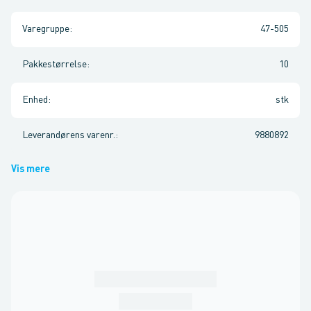
Varegruppe
:
47-505
Pakkestørrelse
:
10
Enhed
:
stk
Leverandørens varenr.
:
9880892
Vis mere