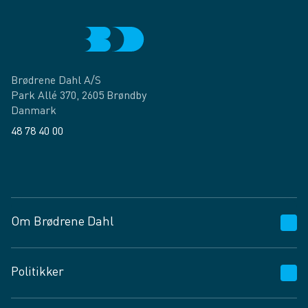
Brødrene Dahl A/S
Park Allé 370, 2605 Brøndby
Danmark
48 78 40 00
Facebook
LinkedIn
Om Brødrene Dahl
Kundeservice
Politikker
Vagttelefon 30 10 89 89
Spørgsmål og svar
Salgs- og leveringsbetingelser