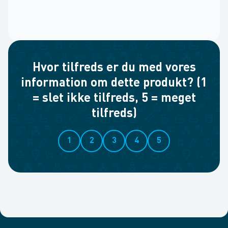
Hvor tilfreds er du med vores
information om dette produkt? (1
= slet ikke tilfreds, 5 = meget
tilfreds)
1
2
3
4
5