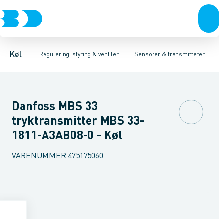
Kompressorer
Pressostater & termostater
Temperaturfølere
Kondenseringsaggregater
Tryktransmitterer
Sensorer & transmitterer
Testventiler
Fordampere
Reservedele 
Varmep
Elektr
Køl
Regulering, styring & ventiler
Sensorer & transmitterer
Danfoss MBS 33
tryktransmitter MBS 33-
1811-A3AB08-0 - Køl
VARENUMMER
475175060