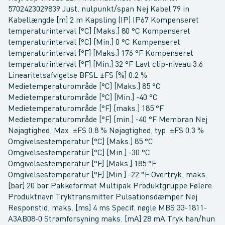
5702423029839 Just. nulpunkt/span Nej Kabel 79 in
Kabellængde [m] 2 m Kapsling (IP) IP67 Kompenseret
temperaturinterval [°C] [Maks.] 80 °C Kompenseret
temperaturinterval [°C] [Min.] 0 °C Kompenseret
temperaturinterval [°F] [Maks.] 176 °F Kompenseret
temperaturinterval [°F] [Min.] 32 °F Lavt clip-niveau 3.6
Linearitetsafvigelse BFSL ±FS [%] 0.2 %
Medietemperaturområde [°C] [Maks.] 85 °C
Medietemperaturområde [°C] [Min.] -40 °C
Medietemperaturområde [°F] [maks.] 185 °F
Medietemperaturområde [°F] [min.] -40 °F Membran Nej
Nøjagtighed, Max. ±FS 0.8 % Nøjagtighed, typ. ±FS 0.3 %
Omgivelsestemperatur [°C] [Maks.] 85 °C
Omgivelsestemperatur [°C] [Min.] -30 °C
Omgivelsestemperatur [°F] [Maks.] 185 °F
Omgivelsestemperatur [°F] [Min.] -22 °F Overtryk, maks.
[bar] 20 bar Pakkeformat Multipak Produktgruppe Følere
Produktnavn Tryktransmitter Pulsationsdæmper Nej
Responstid, maks. [ms] 4 ms Specif. nøgle MBS 33-1811-
A3AB08-0 Strømforsyning maks. [mA] 28 mA Tryk han/hun