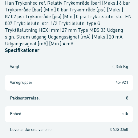
Han Trykenhed ref. Relativ Trykområde [bar] [Maks.] 6 bar
Trykområde [bar] [Min.] 0 bar Trykområde [psi] [Maks.]
87.02 psi Trykområde [psi] [Min.] 0 psi Tryktilslutn. std. EN
837 Tryktilslutn. str. 1/2 Tryktilslutn. type G
Tryktilslutning HEX [mm] 27 mm Type MBS 33 Udgang
sign. Strøm udgang Udgangssignal [mA] [Maks.] 20 mA
Udgangssignal [mA] [Min.] 4 mA
Specifikationer
Vægt
:
0,355 Kg
Varegruppe
:
45-921
Pakkestørrelse
:
8
Enhed
:
stk
Leverandørens varenr.
:
060G3060