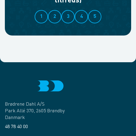
tilfreds)
1
2
3
4
5
Brødrene Dahl A/S
Park Allé 370, 2605 Brøndby
Danmark
48 78 40 00