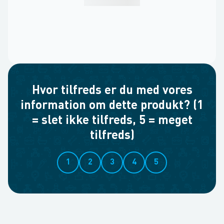
Hvor tilfreds er du med vores
information om dette produkt? (1
= slet ikke tilfreds, 5 = meget
tilfreds)
1
2
3
4
5