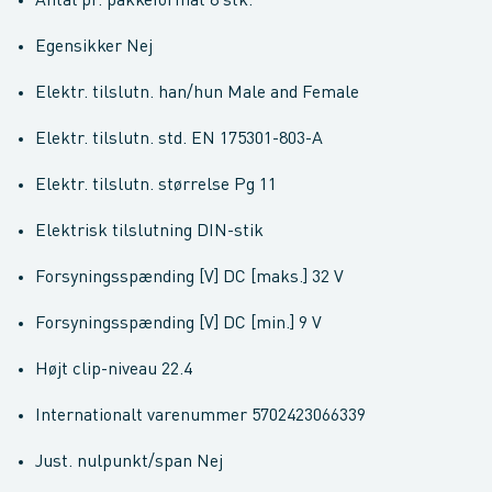
Antal pr. pakkeformat 8 stk.
Egensikker Nej
Elektr. tilslutn. han/hun Male and Female
Elektr. tilslutn. std. EN 175301-803-A
Elektr. tilslutn. størrelse Pg 11
Elektrisk tilslutning DIN-stik
Forsyningsspænding [V] DC [maks.] 32 V
Forsyningsspænding [V] DC [min.] 9 V
Højt clip-niveau 22.4
Internationalt varenummer 5702423066339
Just. nulpunkt/span Nej