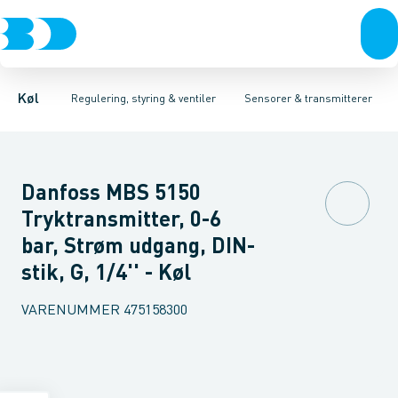
Kompressorer
Pressostater & termostater
Temperaturfølere
Kondenseringsaggregater
Tryktransmitterer
Sensorer & transmitterer
Testventiler
Fordampere
Reservedele 
Varmep
Elektr
Køl
Regulering, styring & ventiler
Sensorer & transmitterer
Danfoss MBS 5150
Tryktransmitter, 0-6
bar, Strøm udgang, DIN-
stik, G, 1/4'' - Køl
VARENUMMER
475158300