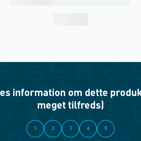
es information om dette produkt? 
meget tilfreds)
1
2
3
4
5