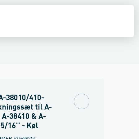
estationer
diffusion
El
Køleværktøj
Vakuumpumper
Kølemidler, olier & kølebærere
Forbrugsmateriel
Tryktest
Rør, fittin
Koblinger
A-38010/410-
ningssæt til A-
 A-38410 & A-
5/16'' - Køl