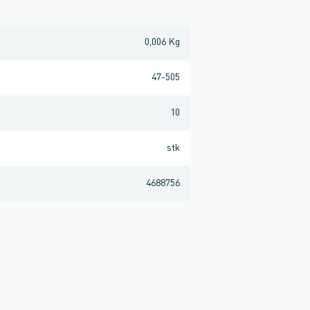
0,006 Kg
47-505
10
stk
4688756