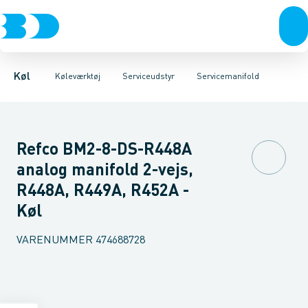
Kompressorer
Måleinstrumenter
Læksøgning
Magnetisk udstyr
Kondenseringsaggregater
Serviceudstyr
Reduktionsventiler
Værktøj
Fordampere
Rengøring
Varmep
Se
Køl
Køleværktøj
Serviceudstyr
Servicemanifold
Refco BM2-8-DS-R448A
analog manifold 2-vejs,
R448A, R449A, R452A -
Køl
VARENUMMER
474688728