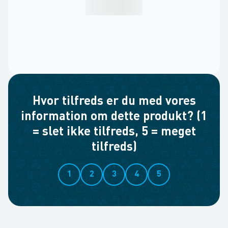
Hvor tilfreds er du med vores
information om dette produkt? (1
= slet ikke tilfreds, 5 = meget
tilfreds)
1
2
3
4
5