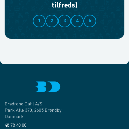
tilfreds)
1
2
3
4
5
Brødrene Dahl A/S
Park Allé 370, 2605 Brøndby
Danmark
48 78 40 00