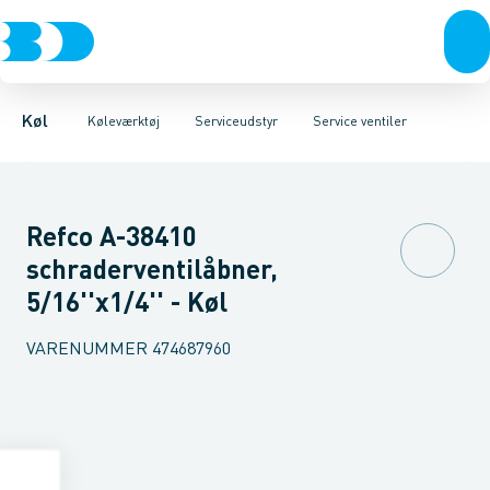
Kompressorer
Måleinstrumenter
Læksøgning
Magnetisk udstyr
Kondenseringsaggregater
Serviceudstyr
Reduktionsventiler
Værktøj
Fordampere
Rengøring
Varmep
Se
Køl
Køleværktøj
Serviceudstyr
Service ventiler
Refco A-38410
schraderventilåbner,
5/16''x1/4'' - Køl
VARENUMMER
474687960