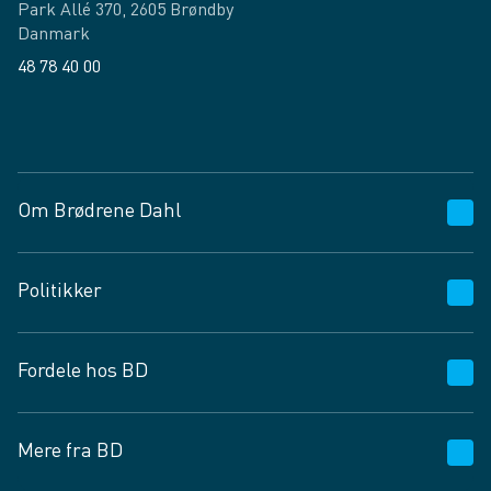
Park Allé 370, 2605 Brøndby
Danmark
48 78 40 00
Facebook
LinkedIn
Om Brødrene Dahl
Kundeservice
Politikker
Vagttelefon 30 10 89 89
Spørgsmål og svar
Salgs- og leveringsbetingelser
Fordele hos BD
Job og karriere
Privatlivspolitik
Fødevarekontrolrapport
Cookies
24/7
Mere fra BD
Vilkår og betingelser
BD app