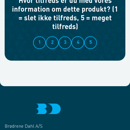
Hvor tilfreds er du med vores
information om dette produkt? (1
= slet ikke tilfreds, 5 = meget
tilfreds)
1
2
3
4
5
Brødrene Dahl A/S