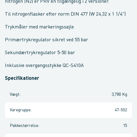
nitrogen (N2) er PRV'en tilgængelig i 2 versioner.
Til nitrogenflasker efter norm DIN 477 (W 24,32 x 1 1/4")
Trykmåler med markeringssøjle
Primærtrykregulator sikret ved 55 bar
Sekundærtrykregulator 5-50 bar
Inklusive overgangsstykke QC-S410A
Specifikationer
Vægt
:
3,780 Kg
Varegruppe
:
47-502
Pakkestørrelse
:
15