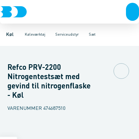
Kompressorer
Måleinstrumenter
Læksøgning
Magnetisk udstyr
Kondenseringsaggregater
Serviceudstyr
Reduktionsventiler
Værktøj
Fordampere
Rengøring
Varmep
Se
Køl
Køleværktøj
Serviceudstyr
Sæt
Refco PRV-2200
Nitrogentestsæt med
gevind til nitrogenflaske
- Køl
VARENUMMER
474687510