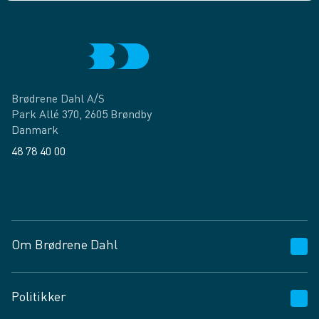
Brødrene Dahl A/S
Park Allé 370, 2605 Brøndby
Danmark
48 78 40 00
Facebook
LinkedIn
Om Brødrene Dahl
Kundeservice
Politikker
Vagttelefon 30 10 89 89