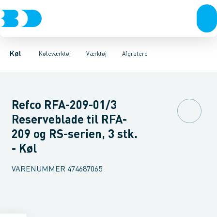
Kompressorer
Måleinstrumenter
Afgratere
Bukkeværktøj
Kondenseringsaggregater
Serviceudstyr
Ekspansionsværktøj
Værktøj
Fordampere
Kraveværktøj
Varmep
Lod
Køl
Køleværktøj
Værktøj
Afgratere
Refco RFA-209-01/3
Reserveblade til RFA-
209 og RS-serien, 3 stk.
- Køl
VARENUMMER
474687065