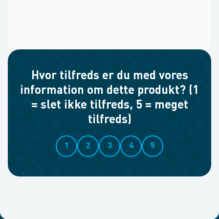
Hvor tilfreds er du med vores
information om dette produkt? (1
= slet ikke tilfreds, 5 = meget
tilfreds)
1
2
3
4
5