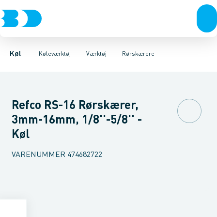
Kompressorer
Måleinstrumenter
Afgratere
Bukkeværktøj
Kondenseringsaggregater
Serviceudstyr
Ekspansionsværktøj
Værktøj
Fordampere
Kraveværktøj
Varmep
Lod
Køl
Køleværktøj
Værktøj
Rørskærere
Refco RS-16 Rørskærer,
3mm-16mm, 1/8''-5/8'' -
Køl
VARENUMMER
474682722