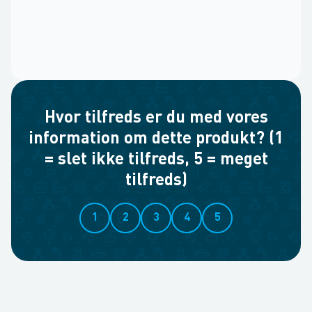
Hvor tilfreds er du med vores
information om dette produkt? (1
= slet ikke tilfreds, 5 = meget
tilfreds)
1
2
3
4
5