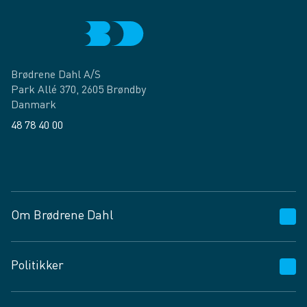
Brødrene Dahl A/S
Park Allé 370, 2605 Brøndby
Danmark
48 78 40 00
Facebook
LinkedIn
Om Brødrene Dahl
Kundeservice
Politikker
Vagttelefon 30 10 89 89
Spørgsmål og svar
Salgs- og leveringsbetingelser