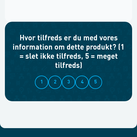
Hvor tilfreds er du med vores
information om dette produkt? (1
= slet ikke tilfreds, 5 = meget
tilfreds)
1
2
3
4
5