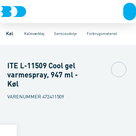
Kompressorer
Måleinstrumenter
Læksøgning
Magnetisk udstyr
Kondenseringsaggregater
Serviceudstyr
Reduktionsventiler
Værktøj
Fordampere
Rengøring
Varmep
Se
Køl
Køleværktøj
Serviceudstyr
Forbrugsmateriel
ITE L-11509 Cool gel
varmespray, 947 ml -
Køl
VARENUMMER
472411509