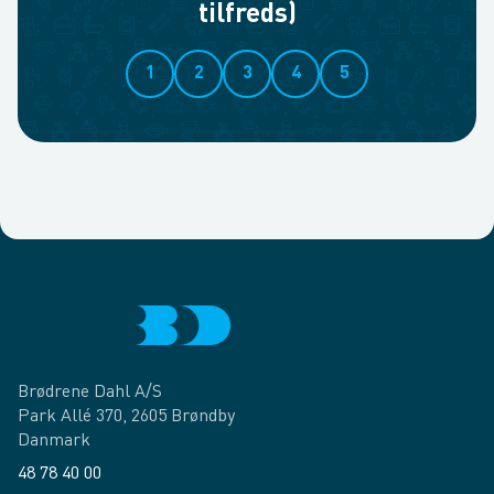
tilfreds)
1
2
3
4
5
Brødrene Dahl A/S
Park Allé 370, 2605 Brøndby
Danmark
48 78 40 00