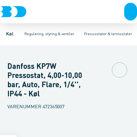
Kompressorer
Pressostater & termostater
Pressostater
Differens pressostater
Kondenseringsaggregater
Sensorer & transmitterer
Termostater
Fordampere
Reservedele
Varmep
Elektr
Køl
Regulering, styring & ventiler
Pressostater & termostater
Danfoss KP7W
Pressostat, 4,00-10,00
bar, Auto, Flare, 1/4'',
IP44 - Køl
VARENUMMER
472365007