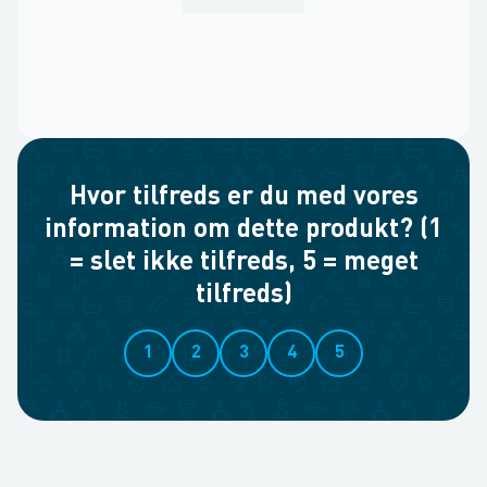
Hvor tilfreds er du med vores
information om dette produkt? (1
= slet ikke tilfreds, 5 = meget
tilfreds)
1
2
3
4
5