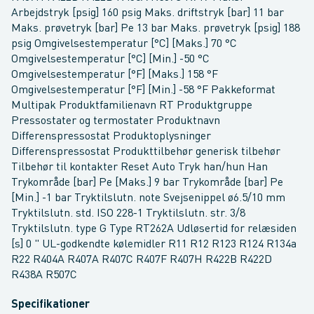
Arbejdstryk [psig] 160 psig Maks. driftstryk [bar] 11 bar
Maks. prøvetryk [bar] Pe 13 bar Maks. prøvetryk [psig] 188
psig Omgivelsestemperatur [°C] [Maks.] 70 °C
Omgivelsestemperatur [°C] [Min.] -50 °C
Omgivelsestemperatur [°F] [Maks.] 158 °F
Omgivelsestemperatur [°F] [Min.] -58 °F Pakkeformat
Multipak Produktfamilienavn RT Produktgruppe
Pressostater og termostater Produktnavn
Differenspressostat Produktoplysninger
Differenspressostat Produkttilbehør generisk tilbehør
Tilbehør til kontakter Reset Auto Tryk han/hun Han
Trykområde [bar] Pe [Maks.] 9 bar Trykområde [bar] Pe
[Min.] -1 bar Tryktilslutn. note Svejsenippel ø6.5/10 mm
Tryktilslutn. std. ISO 228-1 Tryktilslutn. str. 3/8
Tryktilslutn. type G Type RT262A Udløsertid for relæsiden
[s] 0 " UL-godkendte kølemidler R11 R12 R123 R124 R134a
R22 R404A R407A R407C R407F R407H R422B R422D
R438A R507C
Specifikationer