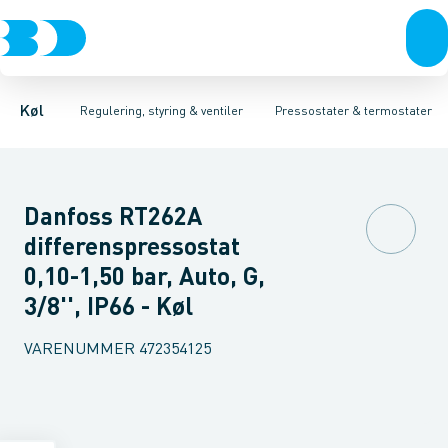
Kompressorer
Pressostater & termostater
Pressostater
Differens pressostater
Kondenseringsaggregater
Sensorer & transmitterer
Termostater
Fordampere
Reservedele
Varmep
Elektr
Køl
Regulering, styring & ventiler
Pressostater & termostater
Danfoss RT262A
differenspressostat
0,10-1,50 bar, Auto, G,
3/8'', IP66 - Køl
VARENUMMER
472354125