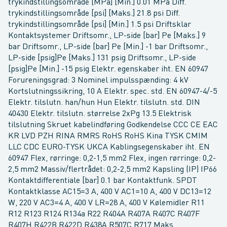
trykindstillingsområde [MPa] [Min.] 0.01 MPa Diff.
trykindstillingsområde [psi] [Maks.] 21.8 psi Diff.
trykindstillingsområde [psi] [Min.] 1.5 psi Driftsklar
Kontaktsystemer Driftsomr., LP-side [bar] Pe [Maks.] 9
bar Driftsomr., LP-side [bar] Pe [Min.] -1 bar Driftsomr.,
LP-side [psig]Pe [Maks.] 131 psig Driftsomr., LP-side
[psig]Pe [Min.] -15 psig Elektr. egenskaber iht. EN 60947
Forureningsgrad: 3 Nominel impulsspænding: 4 kV
Kortslutningssikring, 10 A Elektr. spec. std. EN 60947-4/-5
Elektr. tilslutn. han/hun Hun Elektr. tilslutn. std. DIN
40430 Elektr. tilslutn. størrelse 2xPg 13.5 Elektrisk
tilslutning Skruet kabelindføring Godkendelse CCC CE EAC
KR LVD PZH RINA RMRS RoHS RoHS Kina TYSK CMIM
LLC CDC EURO-TYSK UKCA Kablingsegenskaber iht. EN
60947 Flex, rørringe: 0,2-1,5 mm2 Flex, ingen rørringe: 0,2-
2,5 mm2 Massiv/flertrådet: 0,2-2,5 mm2 Kapsling (IP) IP66
Kontaktdifferentiale [bar] 0.1 bar Kontaktfunk. SPDT
Kontaktklasse AC15=3 A, 400 V AC1=10 A, 400 V DC13=12
W, 220 V AC3=4 A, 400 V LR=28 A, 400 V Kølemidler R11
R12 R123 R124 R134a R22 R404A R407A R407C R407F
R407H R422B R422D R438A R507C R717 Maks.