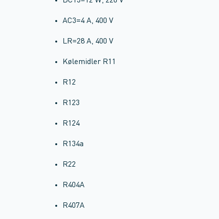
DC13=12 W, 220 V
AC3=4 A, 400 V
LR=28 A, 400 V
Kølemidler R11
R12
R123
R124
R134a
R22
R404A
R407A