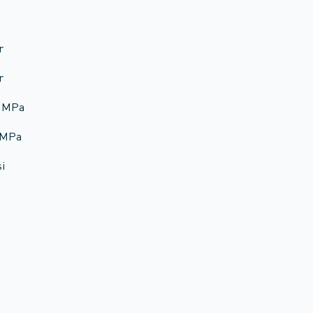
r
r
6 MPa
5 MPa
si