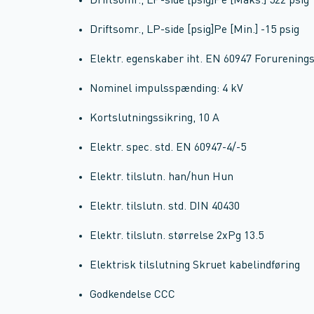
Driftsomr., LP-side [psig]Pe [Maks.] 522 psig
Driftsomr., LP-side [psig]Pe [Min.] -15 psig
Elektr. egenskaber iht. EN 60947 Forurenings
Nominel impulsspænding: 4 kV
Kortslutningssikring, 10 A
Elektr. spec. std. EN 60947-4/-5
Elektr. tilslutn. han/hun Hun
Elektr. tilslutn. std. DIN 40430
Elektr. tilslutn. størrelse 2xPg 13.5
Elektrisk tilslutning Skruet kabelindføring
Godkendelse CCC