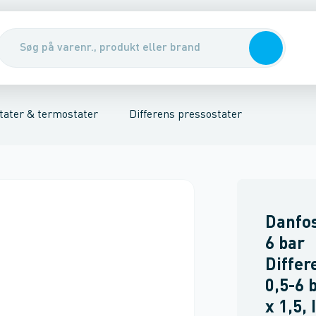
edele & tilbehør
rmepumper
lektronisk styring
Chillere & fancoils
Dobbelt trykafbrydere
Ventiler & spoler
Regulering, styring & ventiler
Manometre, termometre, v
Luft
tater & termostater
Differens pressostater
Danfos
6 bar
Differ
0,5-6 
x 1,5, 