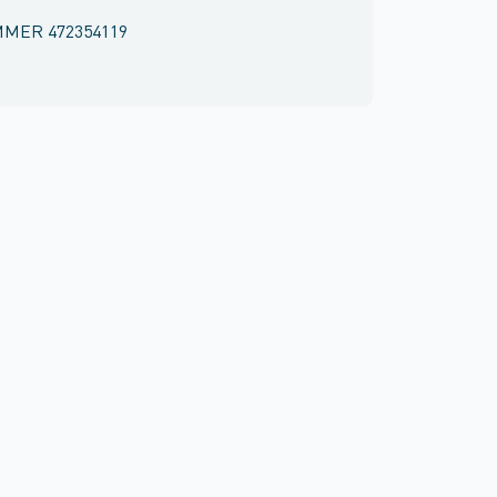
MMER
472354119