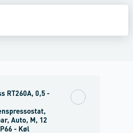
akuummetre
diffusion
El
Køleværktøj
Pumper
Filtre
Kølemidler, olier & kølebærere
Skueglas
Komfortautomatik
Rør, fittin
s RT260A, 0,5 -
enspressostat,
bar, Auto, M, 12
IP66 - Køl