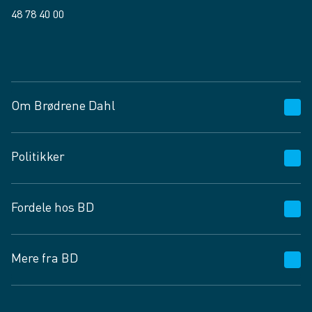
48 78 40 00
Facebook
LinkedIn
Om Brødrene Dahl
Kundeservice
Politikker
Vagttelefon 30 10 89 89
Spørgsmål og svar
Salgs- og leveringsbetingelser
Fordele hos BD
Job og karriere
Privatlivspolitik
Fødevarekontrolrapport
Cookies
24/7
Mere fra BD
Vilkår og betingelser
BD app
BD.dk services
Mit BD