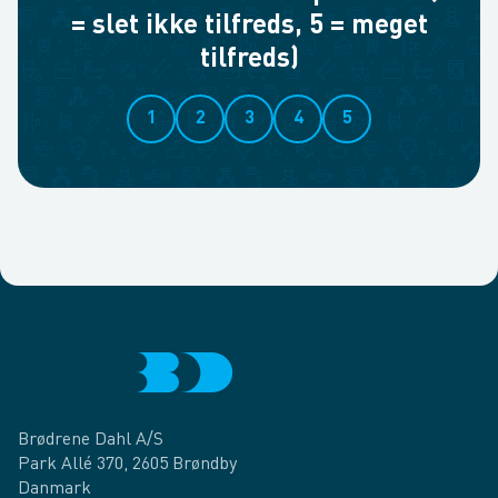
= slet ikke tilfreds, 5 = meget
tilfreds)
1
2
3
4
5
Brødrene Dahl A/S
Park Allé 370, 2605 Brøndby
Danmark