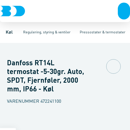
Kompressorer
Pressostater & termostater
Pressostater
Differens pressostater
Kondenseringsaggregater
Sensorer & transmitterer
Termostater
Fordampere
Reservedele
Varmep
Elektr
Køl
Regulering, styring & ventiler
Pressostater & termostater
Danfoss RT14L
termostat -5-30gr. Auto,
SPDT, Fjernføler, 2000
mm, IP66 - Køl
VARENUMMER
472241100