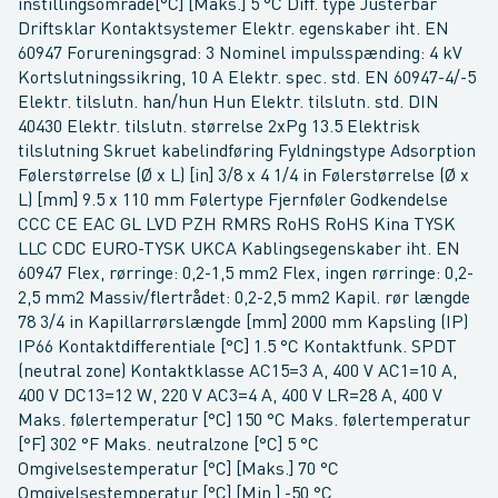
instillingsområde[°C] [Maks.] 5 °C Diff. type Justerbar
Driftsklar Kontaktsystemer Elektr. egenskaber iht. EN
60947 Forureningsgrad: 3 Nominel impulsspænding: 4 kV
Kortslutningssikring, 10 A Elektr. spec. std. EN 60947-4/-5
Elektr. tilslutn. han/hun Hun Elektr. tilslutn. std. DIN
40430 Elektr. tilslutn. størrelse 2xPg 13.5 Elektrisk
tilslutning Skruet kabelindføring Fyldningstype Adsorption
Følerstørrelse (Ø x L) [in] 3/8 x 4 1/4 in Følerstørrelse (Ø x
L) [mm] 9.5 x 110 mm Følertype Fjernføler Godkendelse
CCC CE EAC GL LVD PZH RMRS RoHS RoHS Kina TYSK
LLC CDC EURO-TYSK UKCA Kablingsegenskaber iht. EN
60947 Flex, rørringe: 0,2-1,5 mm2 Flex, ingen rørringe: 0,2-
2,5 mm2 Massiv/flertrådet: 0,2-2,5 mm2 Kapil. rør længde
78 3/4 in Kapillarrørslængde [mm] 2000 mm Kapsling (IP)
IP66 Kontaktdifferentiale [°C] 1.5 °C Kontaktfunk. SPDT
(neutral zone) Kontaktklasse AC15=3 A, 400 V AC1=10 A,
400 V DC13=12 W, 220 V AC3=4 A, 400 V LR=28 A, 400 V
Maks. følertemperatur [°C] 150 °C Maks. følertemperatur
[°F] 302 °F Maks. neutralzone [°C] 5 °C
Omgivelsestemperatur [°C] [Maks.] 70 °C
Omgivelsestemperatur [°C] [Min.] -50 °C