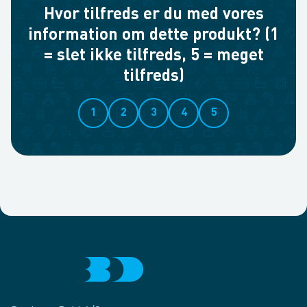
Hvor tilfreds er du med vores
information om dette produkt? (1
= slet ikke tilfreds, 5 = meget
tilfreds)
1
2
3
4
5