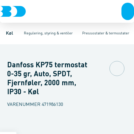
Kompressorer
Pressostater & termostater
Pressostater
Differens pressostater
Kondenseringsaggregater
Sensorer & transmitterer
Termostater
Fordampere
Reservedele
Varmep
Elektr
Køl
Regulering, styring & ventiler
Pressostater & termostater
Danfoss KP75 termostat
0-35 gr, Auto, SPDT,
Fjernføler, 2000 mm,
IP30 - Køl
VARENUMMER
471986130