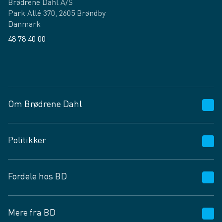
Brødrene Dahl A/S
Park Allé 370, 2605 Brøndby
Danmark
48 78 40 00
Facebook
LinkedIn
Om Brødrene Dahl
Kundeservice
Politikker
Vagttelefon 30 10 89 89
Spørgsmål og svar
Salgs- og leveringsbetingelser
Fordele hos BD
Job og karriere
Privatlivspolitik
Fødevarekontrolrapport
Cookies
24/7
Mere fra BD
Vilkår og betingelser
BD app