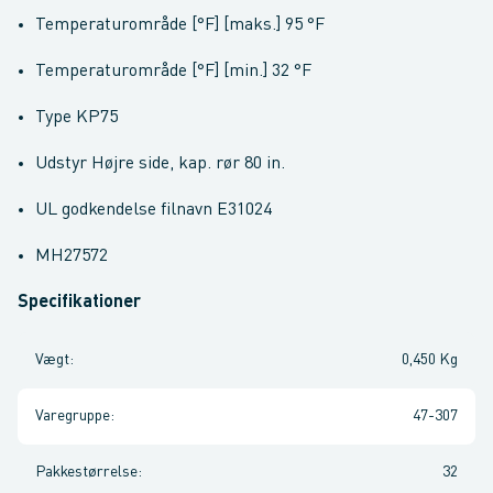
Temperaturområde [°F] [maks.] 95 °F
Temperaturområde [°F] [min.] 32 °F
Type KP75
Udstyr Højre side, kap. rør 80 in.
UL godkendelse filnavn E31024
MH27572
Specifikationer
Vægt
:
0,450 Kg
Varegruppe
:
47-307
Pakkestørrelse
:
32