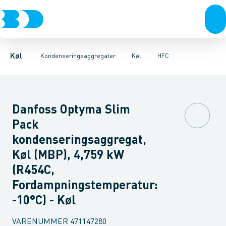
Kompressorer
Frost
HFC
R290
Køl
Tilbehør & reservedele
R744 - CO2
Kondenseringsaggregater
Fordampere
Varmep
Køl
Kondenseringsaggregater
Køl
HFC
Danfoss Optyma Slim
Pack
kondenseringsaggregat,
Køl (MBP), 4,759 kW
(R454C,
Fordampningstemperatur:
-10°C) - Køl
VARENUMMER
471147280