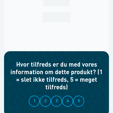
Hvor tilfreds er du med vores
information om dette produkt? (1
= slet ikke tilfreds, 5 = meget
tilfreds)
1
2
3
4
5