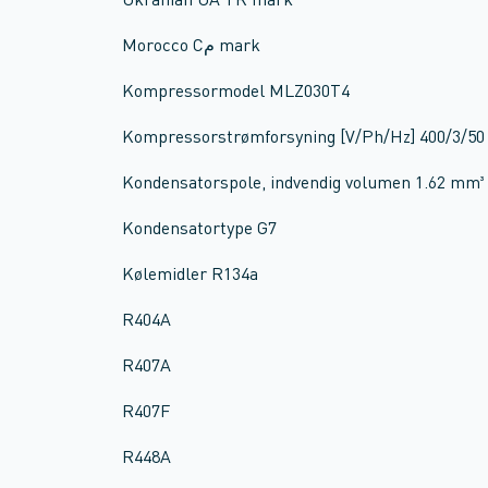
Ukranian UA TR mark
Morocco Cم mark
Kompressormodel MLZ030T4
Kompressorstrømforsyning [V/Ph/Hz] 400/3/50
Kondensatorspole, indvendig volumen 1.62 mm³
Kondensatortype G7
Kølemidler R134a
R404A
R407A
R407F
R448A