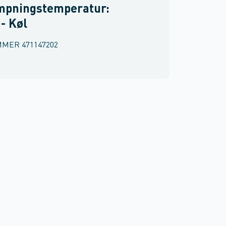
mpningstemperatur:
 - Køl
MMER
471147202