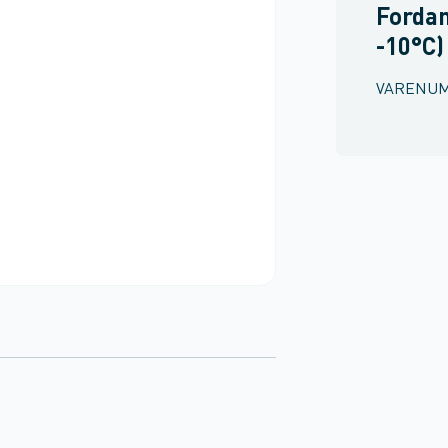
Forda
-10°C)
VARENU