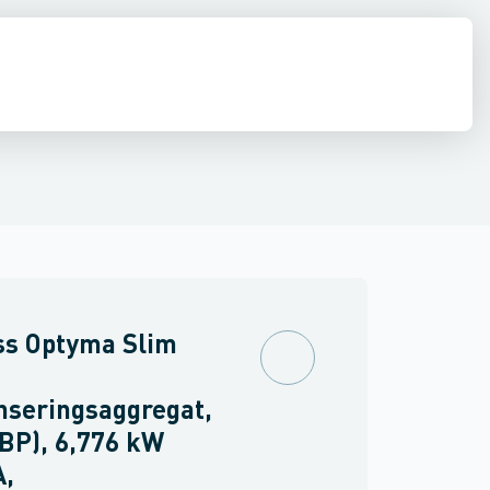
diffusion
El
Køleværktøj
Kølemidler, olier & kølebærere
Rør, fittin
ss Optyma Slim
nseringsaggregat,
BP), 6,776 kW
A,