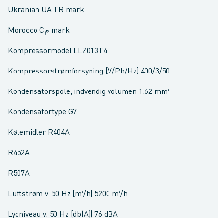
Ukranian UA TR mark
Morocco Cم mark
Kompressormodel LLZ013T4
Kompressorstrømforsyning [V/Ph/Hz] 400/3/50
Kondensatorspole, indvendig volumen 1.62 mm³
Kondensatortype G7
Kølemidler R404A
R452A
R507A
Luftstrøm v. 50 Hz [m³/h] 5200 m³/h
Lydniveau v. 50 Hz [db(A)] 76 dBA