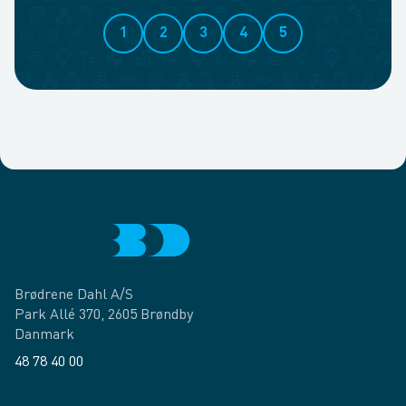
1
2
3
4
5
Brødrene Dahl A/S
Park Allé 370, 2605 Brøndby
Danmark
48 78 40 00