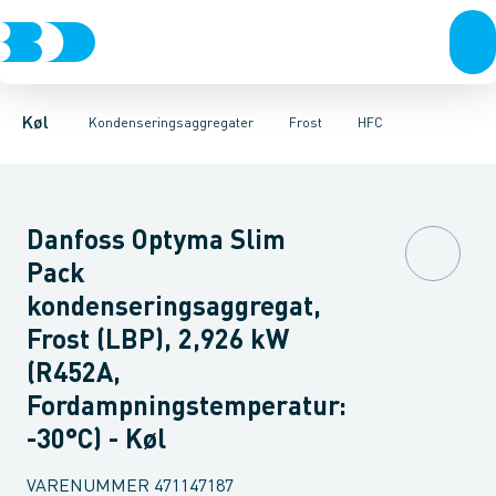
Kompressorer
Frost
HFC
R290
Køl
Tilbehør & reservedele
Kondenseringsaggregater
Fordampere
Varmep
Køl
Kondenseringsaggregater
Frost
HFC
Danfoss Optyma Slim
Pack
kondenseringsaggregat,
Frost (LBP), 2,926 kW
(R452A,
Fordampningstemperatur:
-30°C) - Køl
VARENUMMER
471147187