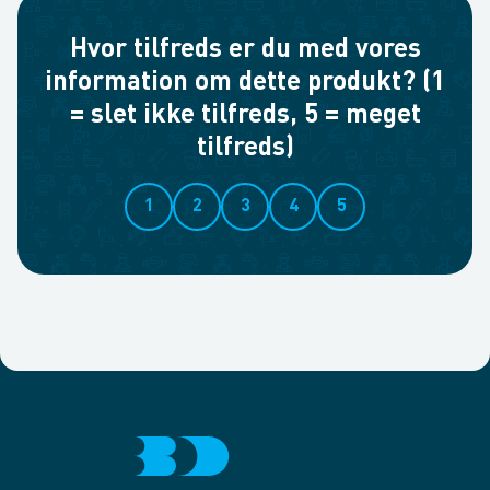
Hvor tilfreds er du med vores
information om dette produkt? (1
= slet ikke tilfreds, 5 = meget
tilfreds)
1
2
3
4
5