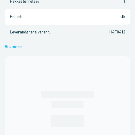
Pakkestørrelse
:
1
Enhed
:
stk
Leverandørens varenr.
:
114F0412
Vis mere