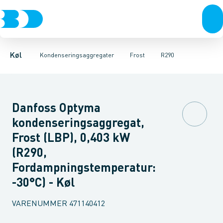
Kompressorer
Frost
HFC
R290
Køl
Tilbehør & reservedele
Kondenseringsaggregater
Fordampere
Varmep
Køl
Kondenseringsaggregater
Frost
R290
Danfoss Optyma
kondenseringsaggregat,
Frost (LBP), 0,403 kW
(R290,
Fordampningstemperatur:
-30°C) - Køl
VARENUMMER
471140412