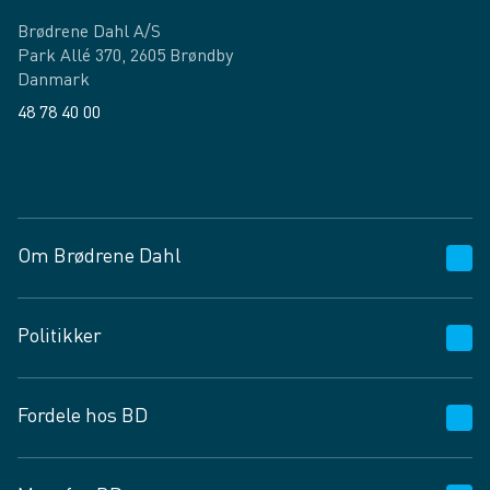
Brødrene Dahl A/S
Park Allé 370, 2605 Brøndby
Danmark
48 78 40 00
Facebook
LinkedIn
Om Brødrene Dahl
Kundeservice
Politikker
Vagttelefon 30 10 89 89
Spørgsmål og svar
Salgs- og leveringsbetingelser
Fordele hos BD
Job og karriere
Privatlivspolitik
Fødevarekontrolrapport
Cookies
24/7