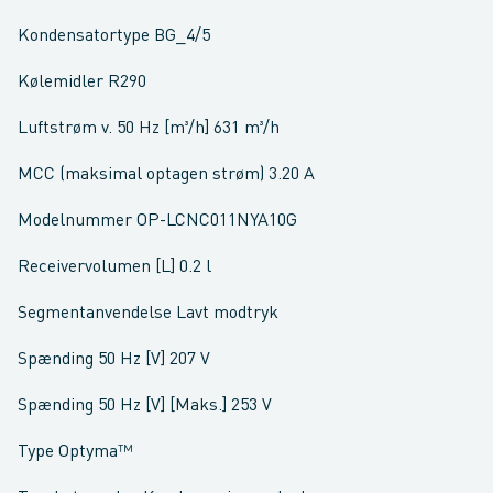
Kondensatortype BG_4/5
Kølemidler R290
Luftstrøm v. 50 Hz [m³/h] 631 m³/h
MCC (maksimal optagen strøm) 3.20 A
Modelnummer OP-LCNC011NYA10G
Receivervolumen [L] 0.2 l
Segmentanvendelse Lavt modtryk
Spænding 50 Hz [V] 207 V
Spænding 50 Hz [V] [Maks.] 253 V
Type Optyma™