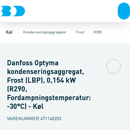
Kompressorer
Frost
HFC
R290
Køl
Tilbehør & reservedele
Kondenseringsaggregater
Fordampere
Varmep
Køl
Kondenseringsaggregater
Frost
R290
Danfoss Optyma
kondenseringsaggregat,
Frost (LBP), 0,154 kW
(R290,
Fordampningstemperatur:
-30°C) - Køl
VARENUMMER
471140203