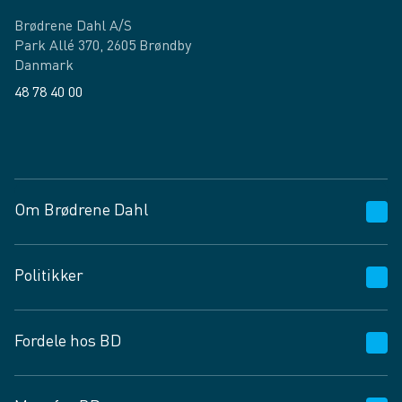
Brødrene Dahl A/S
Park Allé 370, 2605 Brøndby
Danmark
48 78 40 00
Facebook
LinkedIn
Om Brødrene Dahl
Kundeservice
Politikker
Vagttelefon 30 10 89 89
Spørgsmål og svar
Salgs- og leveringsbetingelser
Fordele hos BD
Job og karriere
Privatlivspolitik
Fødevarekontrolrapport
Cookies
24/7