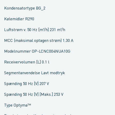
Kondensatortype BG_2
Kølemidler R290
Luftstrøm v. 50 Hz [m³/h] 231 m³/h
MCC (maksimal optagen strøm) 1.30 A
Modelnummer OP-LCNC004NUA10G
Receivervolumen [L] 0.1 l
Segmentanvendelse Lavt modtryk
Spænding 50 Hz [V] 207 V
Spænding 50 Hz [V] [Maks.] 253 V
Type Optyma™