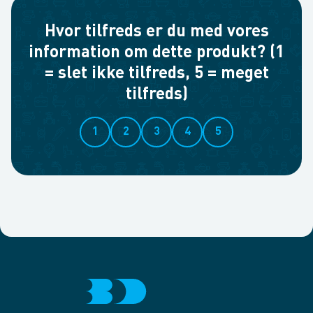
Hvor tilfreds er du med vores
information om dette produkt? (1
= slet ikke tilfreds, 5 = meget
tilfreds)
1
2
3
4
5