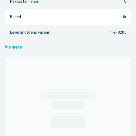
Pakkestørrelse
:
8
Enhed
:
stk
Leverandørens varenr.
:
114F0203
Vis mere