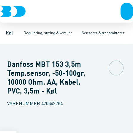
Kompressorer
Pressostater & termostater
Temperaturfølere
Kondenseringsaggregater
Tryktransmitterer
Sensorer & transmitterer
Testventiler
Fordampere
Reservedele 
Varmep
Elektr
Køl
Regulering, styring & ventiler
Sensorer & transmitterer
Danfoss MBT 153 3,5m
Temp.sensor, -50-100gr,
10000 Ohm, AA, Kabel,
PVC, 3,5m - Køl
VARENUMMER
470842284