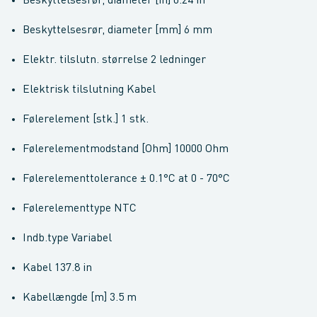
Beskyttelsesrør, diameter [in] 0.24 in
Beskyttelsesrør, diameter [mm] 6 mm
Elektr. tilslutn. størrelse 2 ledninger
Elektrisk tilslutning Kabel
Følerelement [stk.] 1 stk.
Følerelementmodstand [Ohm] 10000 Ohm
Følerelementtolerance ± 0.1°C at 0 - 70°C
Følerelementtype NTC
Indb.type Variabel
Kabel 137.8 in
Kabellængde [m] 3.5 m