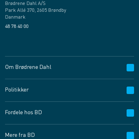
Brødrene Dahl A/S
Park Allé 370, 2605 Brøndby
Danmark
48 78 40 00
Facebook
LinkedIn
Om Brødrene Dahl
Kundeservice
Politikker
Vagttelefon 30 10 89 89
Spørgsmål og svar
Salgs- og leveringsbetingelser
Fordele hos BD
Job og karriere
Privatlivspolitik
Fødevarekontrolrapport
Cookies
24/7
Mere fra BD
Vilkår og betingelser
BD app