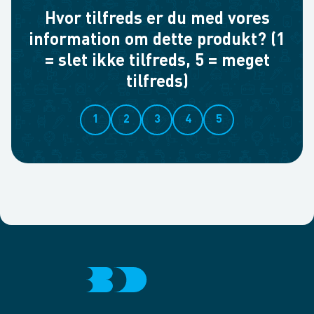
Hvor tilfreds er du med vores
information om dette produkt? (1
= slet ikke tilfreds, 5 = meget
tilfreds)
1
2
3
4
5