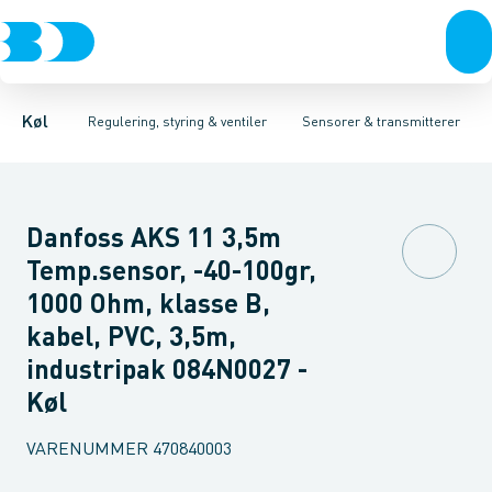
Kompressorer
Pressostater & termostater
Temperaturfølere
Kondenseringsaggregater
Tryktransmitterer
Sensorer & transmitterer
Testventiler
Fordampere
Reservedele 
Varmep
Elektr
Køl
Regulering, styring & ventiler
Sensorer & transmitterer
Danfoss AKS 11 3,5m
Temp.sensor, -40-100gr,
1000 Ohm, klasse B,
kabel, PVC, 3,5m,
industripak 084N0027 -
Køl
VARENUMMER
470840003