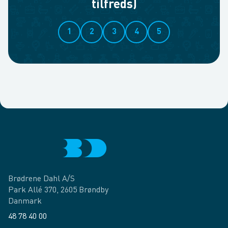
tilfreds)
1
2
3
4
5
Brødrene Dahl A/S
Park Allé 370, 2605 Brøndby
Danmark
48 78 40 00