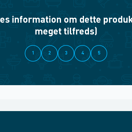
es information om dette produkt? 
meget tilfreds)
1
2
3
4
5