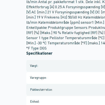
lb/min Antal pr. pakkeformat 1 stk. Dele inkl. 
Effektforbrug [A] 0.25 A Forsyningsspænding [V
[V] AC [min.] 21 V Forsyningsspænding [V] DC [
[min.] 19 V Frekvens [Hz] 50/60 Hz Kølemiddel
lb/min Kølemiddelområde [ppm] sensor1 [Min.]
Enkeltpakke Produktgruppe Sensors Produktnav
(RF) [%] [Maks.] 90 % Relativ fugtighed (RF) [%] 
Sensor 1 type Pellistor Temperaturområde [°C]
[Min.] -30 °C Temperaturområde [°F] [maks.] 14
°F Type DGS
Specifikationer
Vægt
:
Varegruppe
:
Pakkestørrelse
:
Enhed
: