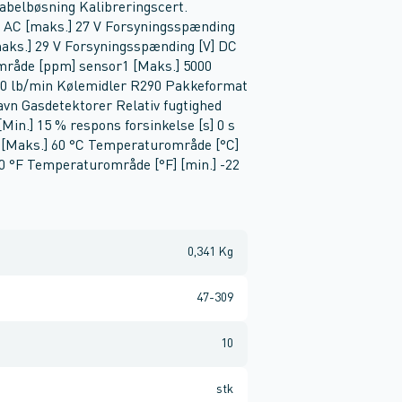
Kabelbøsning Kalibreringscert.
] AC [maks.] 27 V Forsyningsspænding
maks.] 29 V Forsyningsspænding [V] DC
område [ppm] sensor1 [Maks.] 5000
 0 lb/min Kølemidler R290 Pakkeformat
n Gasdetektorer Relativ fugtighed
[Min.] 15 % respons forsinkelse [s] 0 s
 [Maks.] 60 °C Temperaturområde [°C]
0 °F Temperaturområde [°F] [min.] -22
0,341 Kg
47-309
10
stk