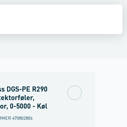
akuummetre
diffusion
El
Køleværktøj
Pumper
Filtre
Kølemidler, olier & kølebærere
Skueglas
Komfortautomatik
Rør, fittin
ss DGS-PE R290
ektorføler,
tor, 0-5000 - Køl
MMER
470802806