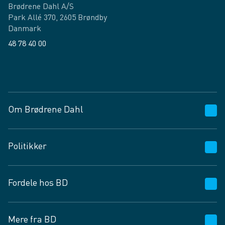
Brødrene Dahl A/S
Park Allé 370, 2605 Brøndby
Danmark
48 78 40 00
Facebook
LinkedIn
Om Brødrene Dahl
Kundeservice
Politikker
Vagttelefon 30 10 89 89
Spørgsmål og svar
Salgs- og leveringsbetingelser
Fordele hos BD
Job og karriere
Privatlivspolitik
Fødevarekontrolrapport
Cookies
24/7
Mere fra BD
Vilkår og betingelser
BD app