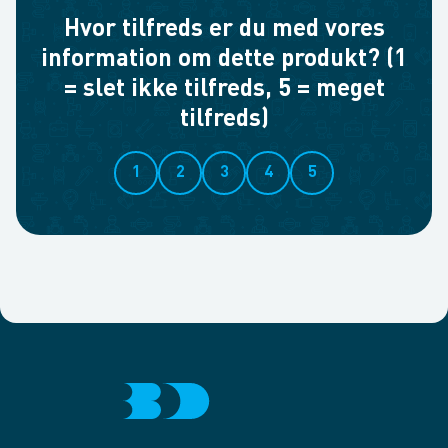
Hvor tilfreds er du med vores
information om dette produkt? (1
= slet ikke tilfreds, 5 = meget
tilfreds)
1
2
3
4
5