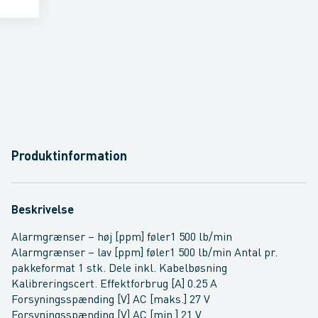
Produktinformation
Beskrivelse
Alarmgrænser – høj [ppm] føler1 500 lb/min
Alarmgrænser – lav [ppm] føler1 500 lb/min Antal pr.
pakkeformat 1 stk. Dele inkl. Kabelbøsning
Kalibreringscert. Effektforbrug [A] 0.25 A
Forsyningsspænding [V] AC [maks.] 27 V
Forsyningsspænding [V] AC [min.] 21 V