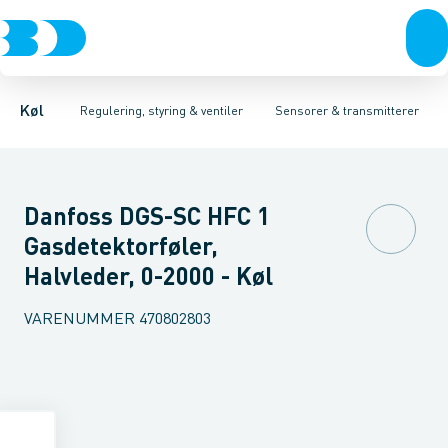
Kompressorer
Pressostater & termostater
Temperaturfølere
Kondenseringsaggregater
Tryktransmitterer
Sensorer & transmitterer
Testventiler
Fordampere
Reservedele 
Varmep
Elektr
Køl
Regulering, styring & ventiler
Sensorer & transmitterer
Danfoss DGS-SC HFC 1
Gasdetektorføler,
Halvleder, 0-2000 - Køl
VARENUMMER
470802803