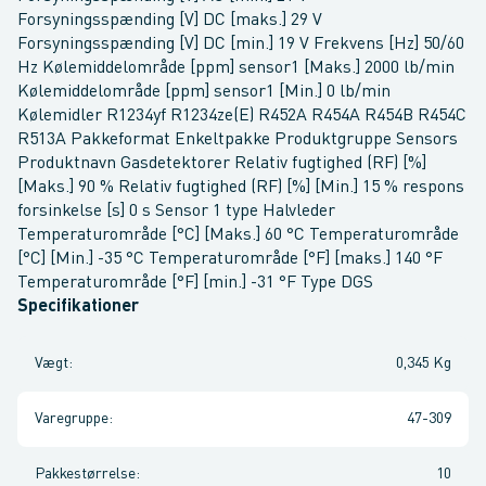
Forsyningsspænding [V] DC [maks.] 29 V
Forsyningsspænding [V] DC [min.] 19 V Frekvens [Hz] 50/60
Hz Kølemiddelområde [ppm] sensor1 [Maks.] 2000 lb/min
Kølemiddelområde [ppm] sensor1 [Min.] 0 lb/min
Kølemidler R1234yf R1234ze(E) R452A R454A R454B R454C
R513A Pakkeformat Enkeltpakke Produktgruppe Sensors
Produktnavn Gasdetektorer Relativ fugtighed (RF) [%]
[Maks.] 90 % Relativ fugtighed (RF) [%] [Min.] 15 % respons
forsinkelse [s] 0 s Sensor 1 type Halvleder
Temperaturområde [°C] [Maks.] 60 °C Temperaturområde
[°C] [Min.] -35 °C Temperaturområde [°F] [maks.] 140 °F
Temperaturområde [°F] [min.] -31 °F Type DGS
Specifikationer
Vægt
:
0,345 Kg
Varegruppe
:
47-309
Pakkestørrelse
:
10