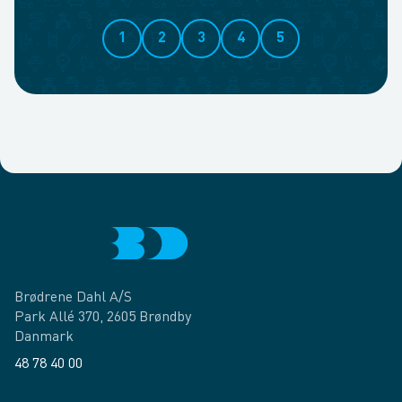
1
2
3
4
5
Brødrene Dahl A/S
Park Allé 370, 2605 Brøndby
Danmark
48 78 40 00