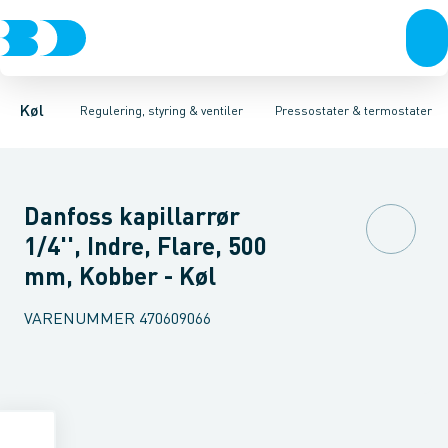
Kompressorer
Pressostater & termostater
Pressostater
Differens pressostater
Kondenseringsaggregater
Sensorer & transmitterer
Termostater
Fordampere
Reservedele
Varmep
Elektr
Køl
Regulering, styring & ventiler
Pressostater & termostater
Danfoss kapillarrør
1/4'', Indre, Flare, 500
mm, Kobber - Køl
VARENUMMER
470609066