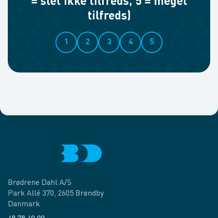
= slet ikke tilfreds, 5 = meget
tilfreds)
1
2
3
4
5
Brødrene Dahl A/S
Park Allé 370, 2605 Brøndby
Danmark