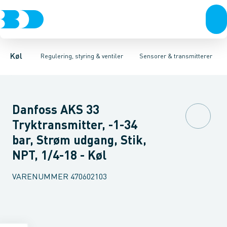
Kompressorer
Pressostater & termostater
Temperaturfølere
Kondenseringsaggregater
Tryktransmitterer
Sensorer & transmitterer
Testventiler
Fordampere
Reservedele 
Varmep
Elektr
Køl
Regulering, styring & ventiler
Sensorer & transmitterer
Danfoss AKS 33
Tryktransmitter, -1-34
bar, Strøm udgang, Stik,
NPT, 1/4-18 - Køl
VARENUMMER
470602103