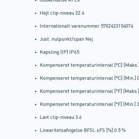
Godkendelse ATEX
Højt clip-niveau 22.4
Internationalt varenummer 5702423154074
Just. nulpunkt/span Nej
Kapsling (IP) IP65
Kompenseret temperaturinterval [°C] [Maks.]
Kompenseret temperaturinterval [°C] [Min.] 
Kompenseret temperaturinterval [°F] [Maks.]
Kompenseret temperaturinterval [°F] [Min.] 3
Lavt clip-niveau 3.6
Linearitetsafvigelse BFSL ±FS [%] 0.5 %