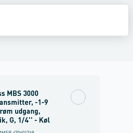
akuummetre
diffusion
El
Køleværktøj
Pumper
Filtre
Kølemidler, olier & kølebærere
Skueglas
Komfortautomatik
Rør, fittin
ss MBS 3000
ansmitter, -1-9
trøm udgang,
k, G, 1/4'' - Køl