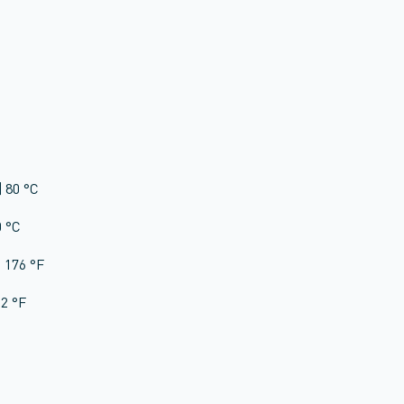
 80 °C
0 °C
 176 °F
2 °F