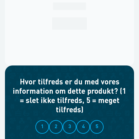
Hvor tilfreds er du med vores
information om dette produkt? (1
= slet ikke tilfreds, 5 = meget
tilfreds)
1
2
3
4
5