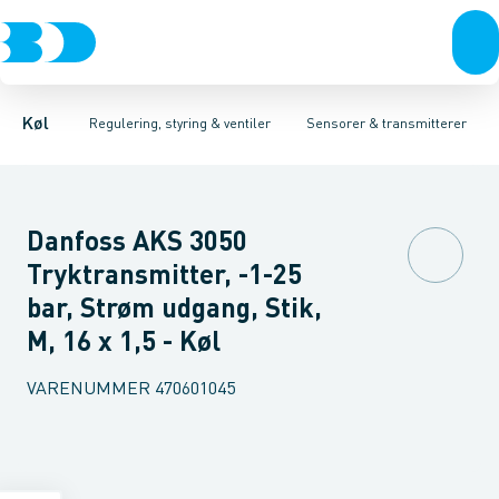
Kompressorer
Pressostater & termostater
Temperaturfølere
Kondenseringsaggregater
Tryktransmitterer
Sensorer & transmitterer
Testventiler
Fordampere
Reservedele 
Varmep
Elektr
Køl
Regulering, styring & ventiler
Sensorer & transmitterer
Danfoss AKS 3050
Tryktransmitter, -1-25
bar, Strøm udgang, Stik,
M, 16 x 1,5 - Køl
VARENUMMER
470601045